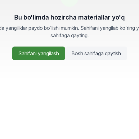
Bu bo'limda hozircha materiallar yo'q
a yangiliklar paydo bo'lishi mumkin. Sahifani yangilab ko'ring 
sahifaga qayting.
Sahifani yangilash
Bosh sahifaga qaytish