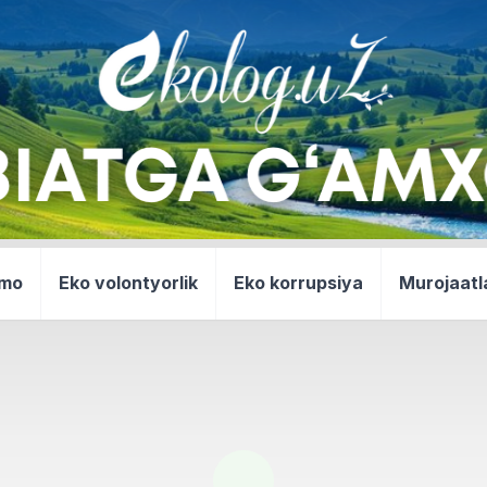
mmo
Eko volontyorlik
Eko korrupsiya
Murojaatl