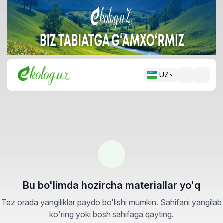
UZ
Bu bo'limda hozircha materiallar yo'q
Tez orada yangiliklar paydo bo'lishi mumkin. Sahifani yangilab
ko'ring yoki bosh sahifaga qayting.