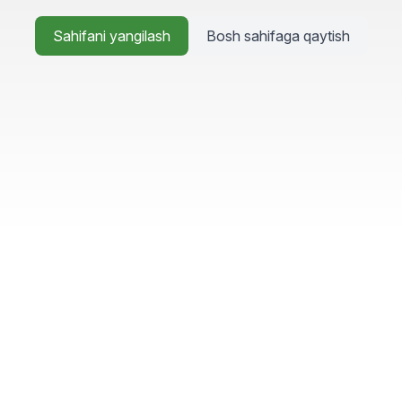
Sahifani yangilash
Bosh sahifaga qaytish