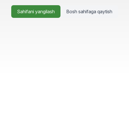
Sahifani yangilash
Bosh sahifaga qaytish