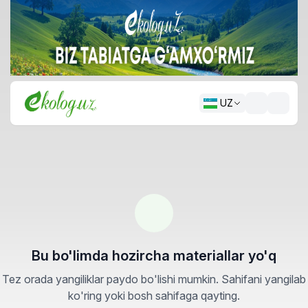
UZ
Bu bo'limda hozircha materiallar yo'q
Tez orada yangiliklar paydo bo'lishi mumkin. Sahifani yangilab
ko'ring yoki bosh sahifaga qayting.