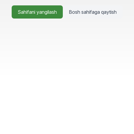
Sahifani yangilash
Bosh sahifaga qaytish