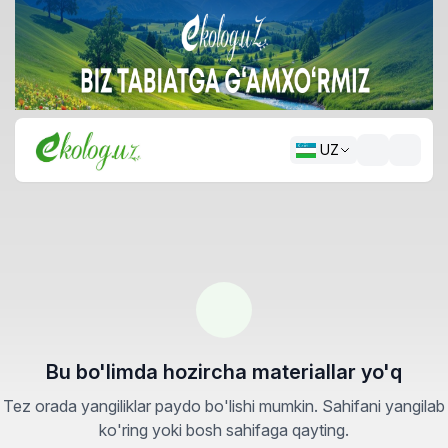
UZ
Bu bo'limda hozircha materiallar yo'q
Tez orada yangiliklar paydo bo'lishi mumkin. Sahifani yangilab
ko'ring yoki bosh sahifaga qayting.