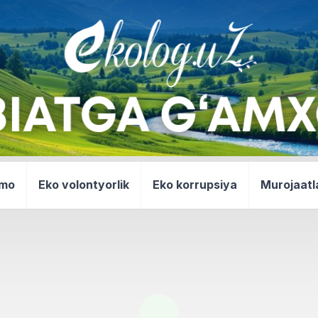
mmo
Eko volontyorlik
Eko korrupsiya
Murojaatl