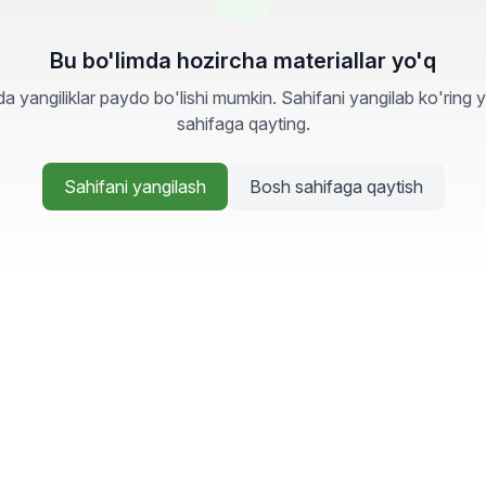
Bu bo'limda hozircha materiallar yo'q
a yangiliklar paydo bo'lishi mumkin. Sahifani yangilab ko'ring 
sahifaga qayting.
Sahifani yangilash
Bosh sahifaga qaytish