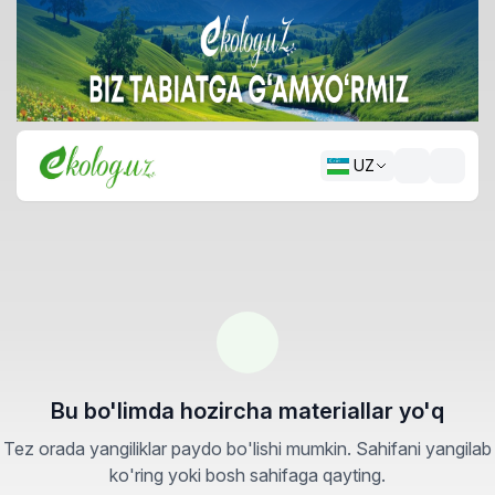
UZ
Bu bo'limda hozircha materiallar yo'q
Tez orada yangiliklar paydo bo'lishi mumkin. Sahifani yangilab
ko'ring yoki bosh sahifaga qayting.