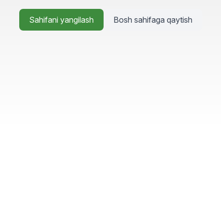
Sahifani yangilash
Bosh sahifaga qaytish