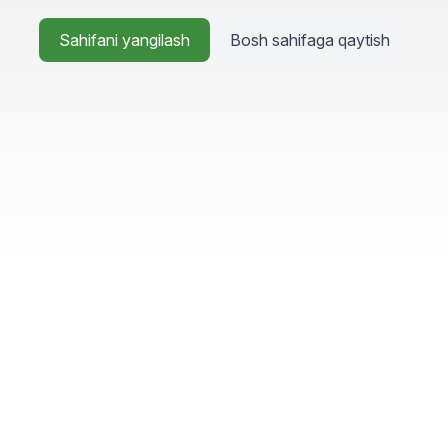
Sahifani yangilash
Bosh sahifaga qaytish