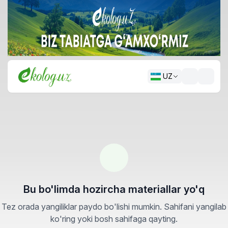
UZ
Bu bo'limda hozircha materiallar yo'q
Tez orada yangiliklar paydo bo'lishi mumkin. Sahifani yangilab
ko'ring yoki bosh sahifaga qayting.