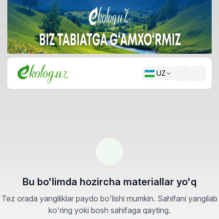
UZ
Bu bo'limda hozircha materiallar yo'q
Tez orada yangiliklar paydo bo'lishi mumkin. Sahifani yangilab
ko'ring yoki bosh sahifaga qayting.