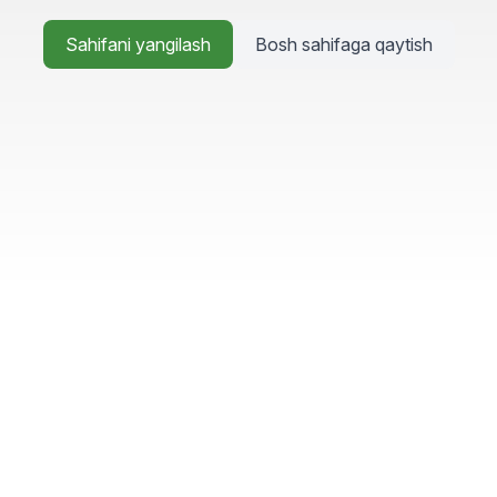
Sahifani yangilash
Bosh sahifaga qaytish