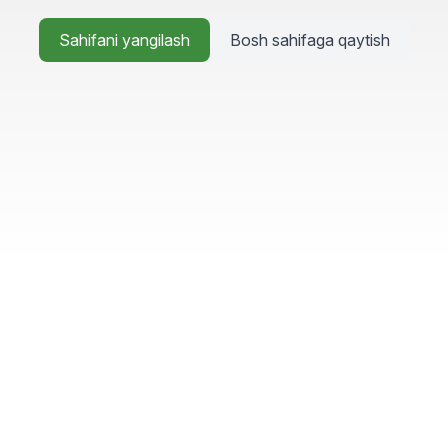
Sahifani yangilash
Bosh sahifaga qaytish