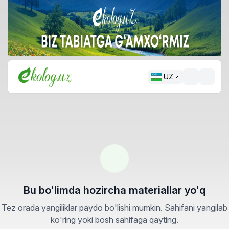
UZ
Bu bo'limda hozircha materiallar yo'q
Tez orada yangiliklar paydo bo'lishi mumkin. Sahifani yangilab
ko'ring yoki bosh sahifaga qayting.