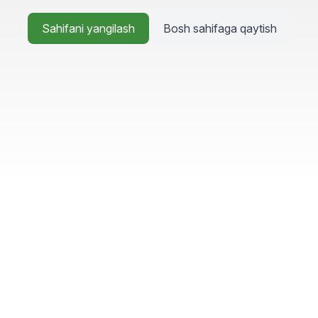
Sahifani yangilash
Bosh sahifaga qaytish