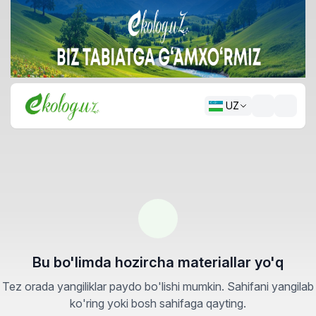
UZ
Bu bo'limda hozircha materiallar yo'q
Tez orada yangiliklar paydo bo'lishi mumkin. Sahifani yangilab
ko'ring yoki bosh sahifaga qayting.