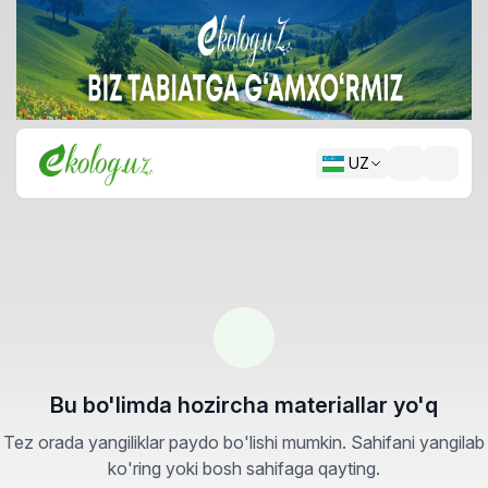
UZ
Bu bo'limda hozircha materiallar yo'q
Tez orada yangiliklar paydo bo'lishi mumkin. Sahifani yangilab
ko'ring yoki bosh sahifaga qayting.