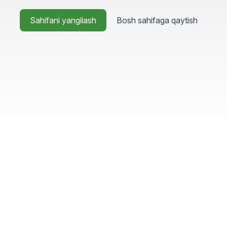
Sahifani yangilash
Bosh sahifaga qaytish