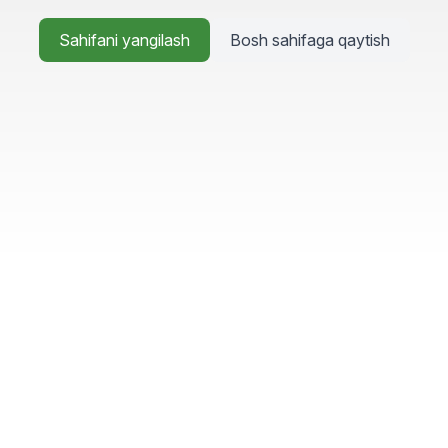
Sahifani yangilash
Bosh sahifaga qaytish