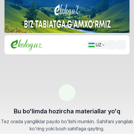
UZ
Bu bo'limda hozircha materiallar yo'q
Tez orada yangiliklar paydo bo'lishi mumkin. Sahifani yangilab
ko'ring yoki bosh sahifaga qayting.