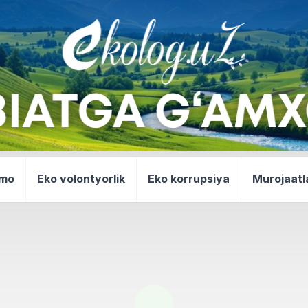
mmo
Eko volontyorlik
Eko korrupsiya
Murojaatl