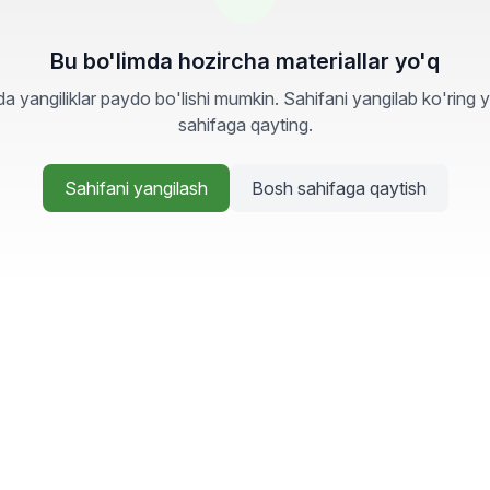
Bu bo'limda hozircha materiallar yo'q
a yangiliklar paydo bo'lishi mumkin. Sahifani yangilab ko'ring 
sahifaga qayting.
Sahifani yangilash
Bosh sahifaga qaytish