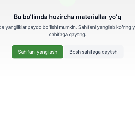
Bu bo'limda hozircha materiallar yo'q
a yangiliklar paydo bo'lishi mumkin. Sahifani yangilab ko'ring 
sahifaga qayting.
Sahifani yangilash
Bosh sahifaga qaytish