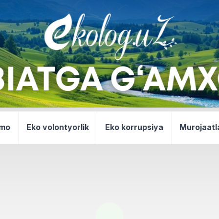
mmo
Eko volontyorlik
Eko korrupsiya
Murojaatl