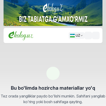
UZ
Bu bo'limda hozircha materiallar yo'q
Tez orada yangiliklar paydo bo'lishi mumkin. Sahifani yangilab
ko'ring yoki bosh sahifaga qayting.