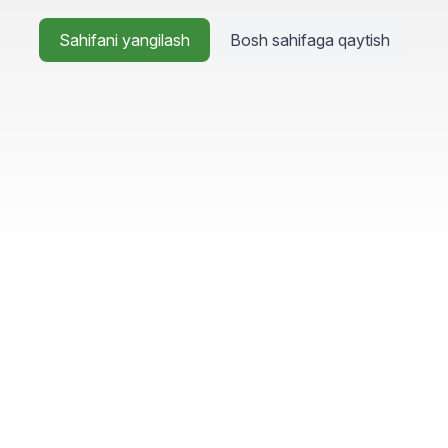
Sahifani yangilash
Bosh sahifaga qaytish