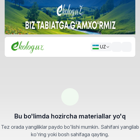
UZ
Bu bo'limda hozircha materiallar yo'q
Tez orada yangiliklar paydo bo'lishi mumkin. Sahifani yangilab
ko'ring yoki bosh sahifaga qayting.