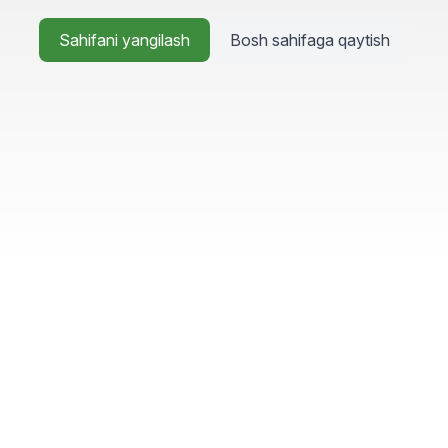
Sahifani yangilash
Bosh sahifaga qaytish