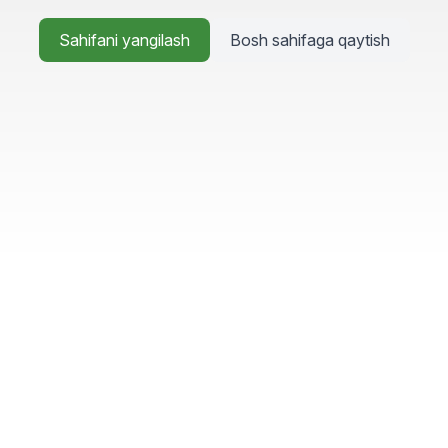
Sahifani yangilash
Bosh sahifaga qaytish