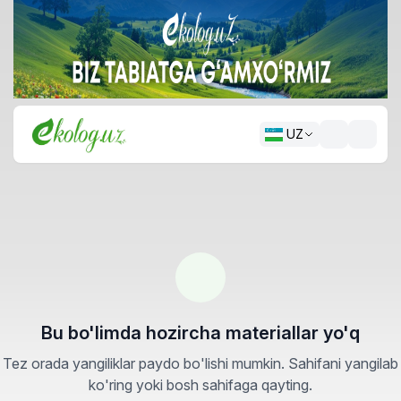
UZ
Bu bo'limda hozircha materiallar yo'q
Tez orada yangiliklar paydo bo'lishi mumkin. Sahifani yangilab
ko'ring yoki bosh sahifaga qayting.