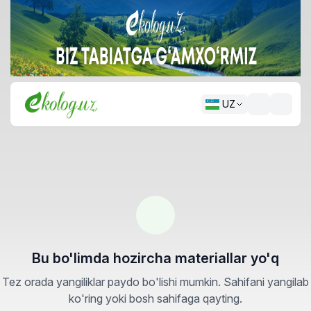
UZ
Bu bo'limda hozircha materiallar yo'q
Tez orada yangiliklar paydo bo'lishi mumkin. Sahifani yangilab
ko'ring yoki bosh sahifaga qayting.