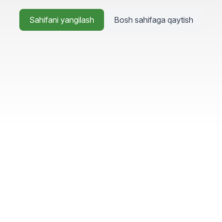
Sahifani yangilash
Bosh sahifaga qaytish