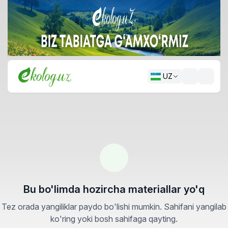
UZ
Bu bo'limda hozircha materiallar yo'q
Tez orada yangiliklar paydo bo'lishi mumkin. Sahifani yangilab
ko'ring yoki bosh sahifaga qayting.