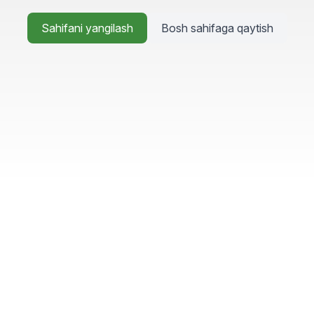
Sahifani yangilash
Bosh sahifaga qaytish