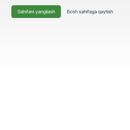
Sahifani yangilash
Bosh sahifaga qaytish