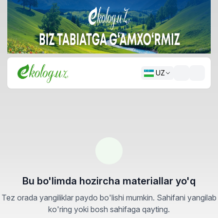
UZ
Bu bo'limda hozircha materiallar yo'q
Tez orada yangiliklar paydo bo'lishi mumkin. Sahifani yangilab
ko'ring yoki bosh sahifaga qayting.