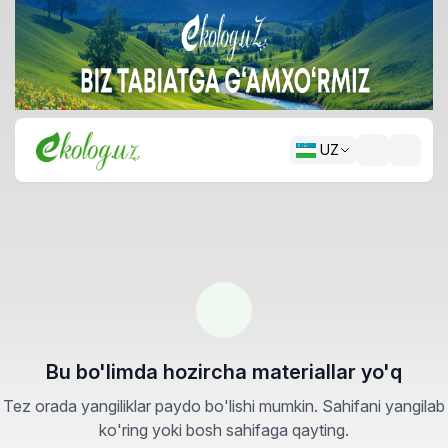
UZ
Bu bo'limda hozircha materiallar yo'q
Tez orada yangiliklar paydo bo'lishi mumkin. Sahifani yangilab
ko'ring yoki bosh sahifaga qayting.