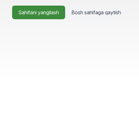
Sahifani yangilash
Bosh sahifaga qaytish