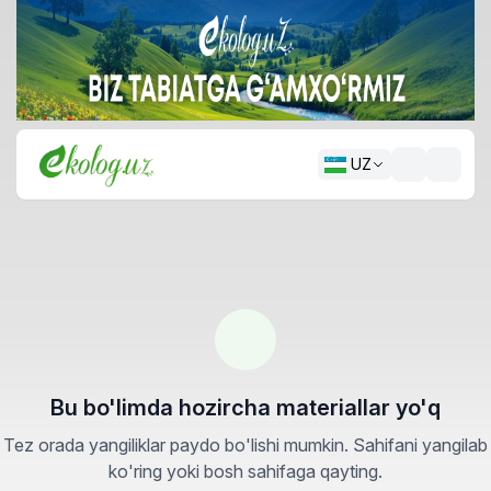
UZ
Bu bo'limda hozircha materiallar yo'q
Tez orada yangiliklar paydo bo'lishi mumkin. Sahifani yangilab
ko'ring yoki bosh sahifaga qayting.