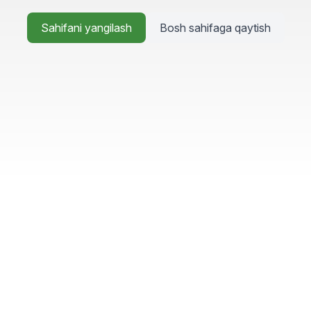
Sahifani yangilash
Bosh sahifaga qaytish