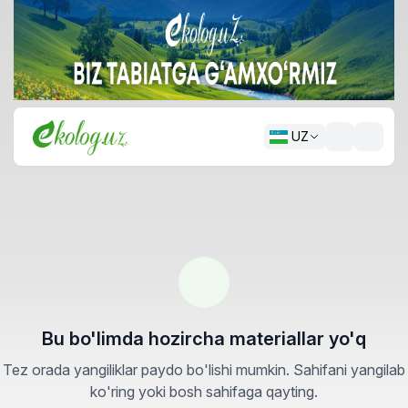
UZ
Bu bo'limda hozircha materiallar yo'q
Tez orada yangiliklar paydo bo'lishi mumkin. Sahifani yangilab
ko'ring yoki bosh sahifaga qayting.