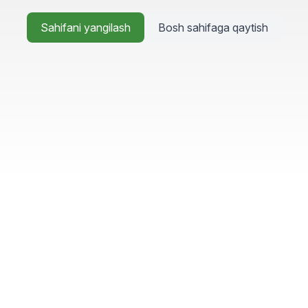
Sahifani yangilash
Bosh sahifaga qaytish