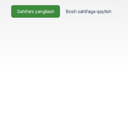
Sahifani yangilash
Bosh sahifaga qaytish