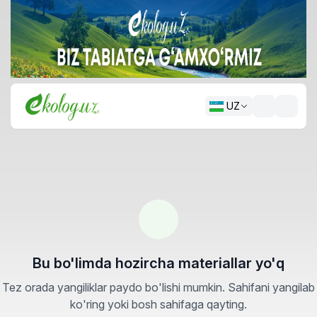
UZ
Bu bo'limda hozircha materiallar yo'q
Tez orada yangiliklar paydo bo'lishi mumkin. Sahifani yangilab
ko'ring yoki bosh sahifaga qayting.