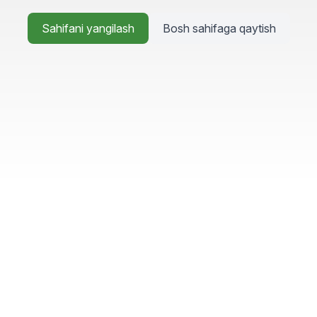
Sahifani yangilash
Bosh sahifaga qaytish