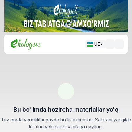
UZ
Bu bo'limda hozircha materiallar yo'q
Tez orada yangiliklar paydo bo'lishi mumkin. Sahifani yangilab
ko'ring yoki bosh sahifaga qayting.