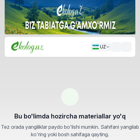
UZ
Bu bo'limda hozircha materiallar yo'q
Tez orada yangiliklar paydo bo'lishi mumkin. Sahifani yangilab
ko'ring yoki bosh sahifaga qayting.