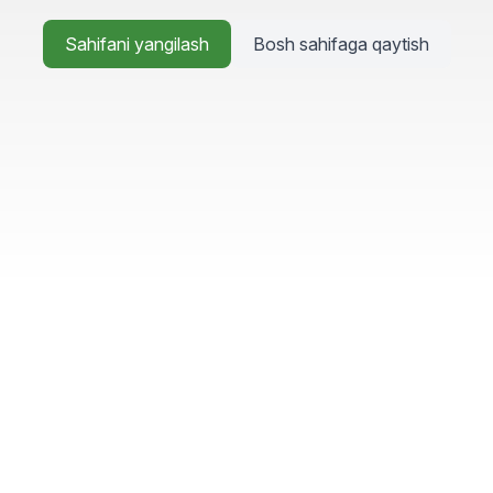
Sahifani yangilash
Bosh sahifaga qaytish