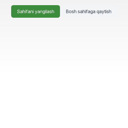
Sahifani yangilash
Bosh sahifaga qaytish