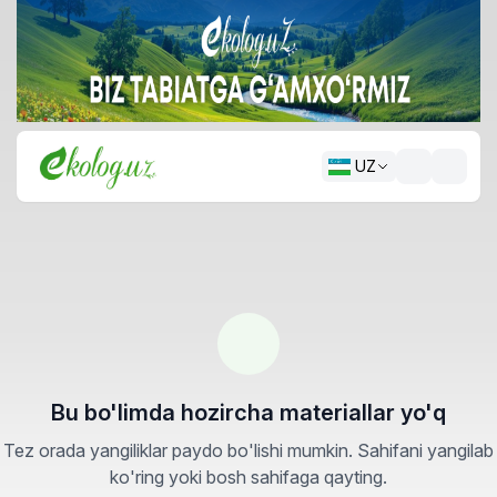
UZ
Bu bo'limda hozircha materiallar yo'q
Tez orada yangiliklar paydo bo'lishi mumkin. Sahifani yangilab
ko'ring yoki bosh sahifaga qayting.