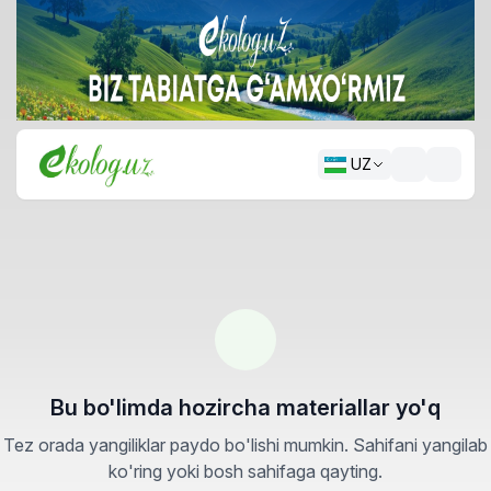
UZ
Bu bo'limda hozircha materiallar yo'q
Tez orada yangiliklar paydo bo'lishi mumkin. Sahifani yangilab
ko'ring yoki bosh sahifaga qayting.