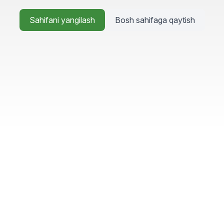
Sahifani yangilash
Bosh sahifaga qaytish