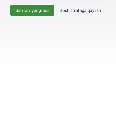
Sahifani yangilash
Bosh sahifaga qaytish