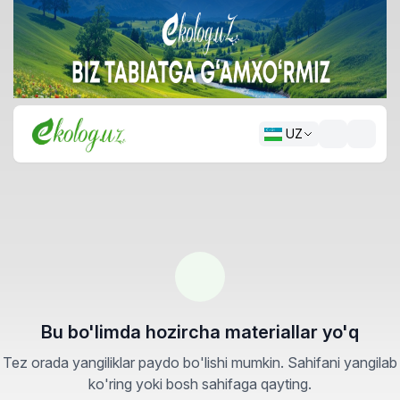
UZ
Bu bo'limda hozircha materiallar yo'q
Tez orada yangiliklar paydo bo'lishi mumkin. Sahifani yangilab
ko'ring yoki bosh sahifaga qayting.