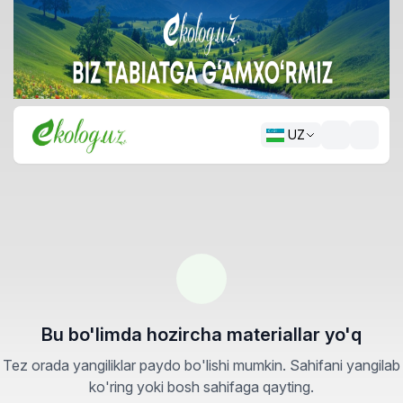
UZ
Bu bo'limda hozircha materiallar yo'q
Tez orada yangiliklar paydo bo'lishi mumkin. Sahifani yangilab
ko'ring yoki bosh sahifaga qayting.