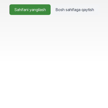
Sahifani yangilash
Bosh sahifaga qaytish