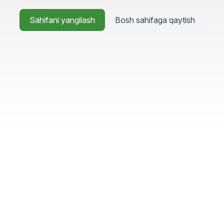
Sahifani yangilash
Bosh sahifaga qaytish