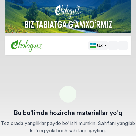
UZ
Bu bo'limda hozircha materiallar yo'q
Tez orada yangiliklar paydo bo'lishi mumkin. Sahifani yangilab
ko'ring yoki bosh sahifaga qayting.