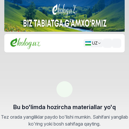
UZ
Bu bo'limda hozircha materiallar yo'q
Tez orada yangiliklar paydo bo'lishi mumkin. Sahifani yangilab
ko'ring yoki bosh sahifaga qayting.