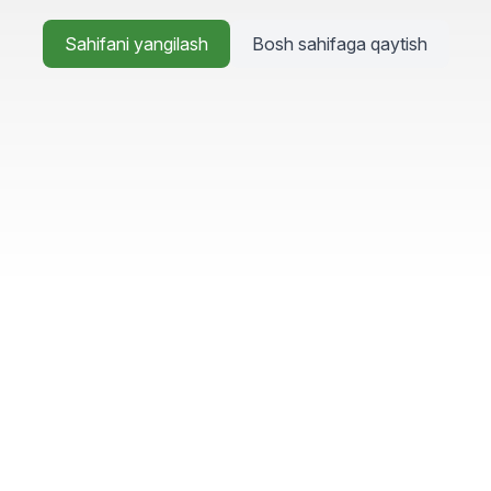
Sahifani yangilash
Bosh sahifaga qaytish