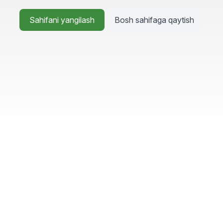
Sahifani yangilash
Bosh sahifaga qaytish