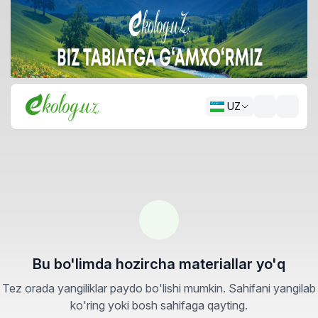
UZ
Bu bo'limda hozircha materiallar yo'q
Tez orada yangiliklar paydo bo'lishi mumkin. Sahifani yangilab
ko'ring yoki bosh sahifaga qayting.