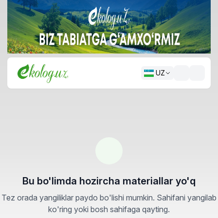
UZ
Bu bo'limda hozircha materiallar yo'q
Tez orada yangiliklar paydo bo'lishi mumkin. Sahifani yangilab
ko'ring yoki bosh sahifaga qayting.