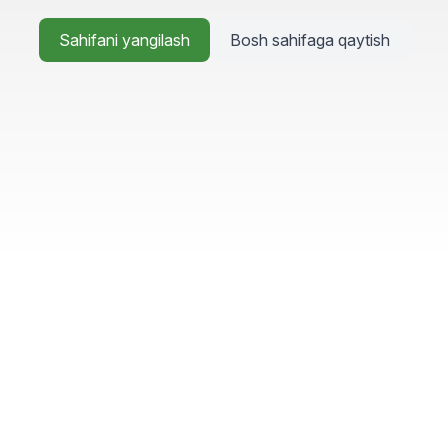
Sahifani yangilash
Bosh sahifaga qaytish