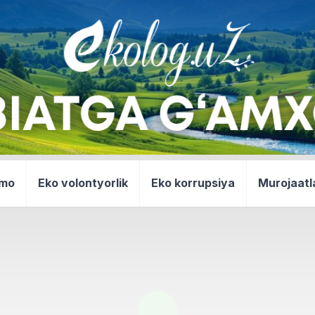
mmo
Eko volontyorlik
Eko korrupsiya
Murojaatl