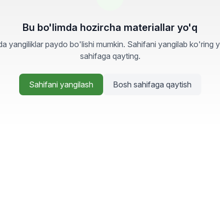
Bu bo'limda hozircha materiallar yo'q
a yangiliklar paydo bo'lishi mumkin. Sahifani yangilab ko'ring 
sahifaga qayting.
Sahifani yangilash
Bosh sahifaga qaytish