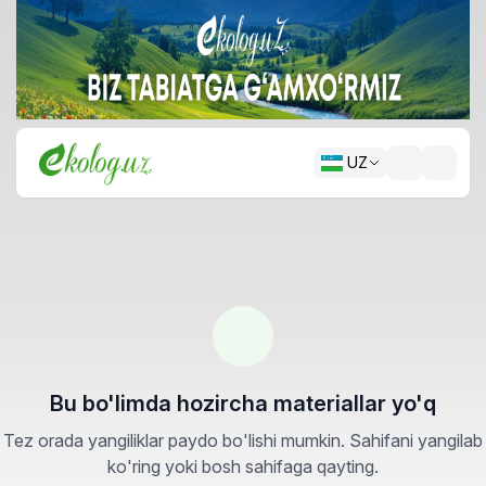
UZ
Bu bo'limda hozircha materiallar yo'q
Tez orada yangiliklar paydo bo'lishi mumkin. Sahifani yangilab
ko'ring yoki bosh sahifaga qayting.