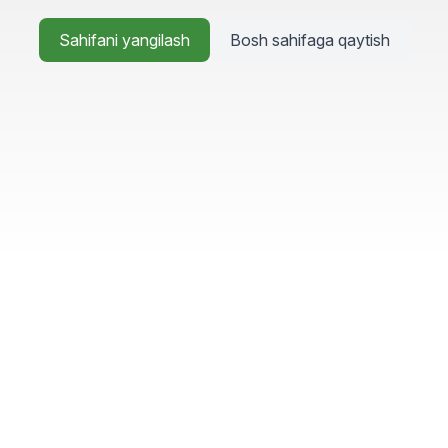
Sahifani yangilash
Bosh sahifaga qaytish