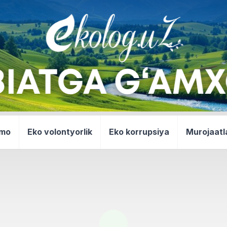
mmo
Eko volontyorlik
Eko korrupsiya
Murojaatl