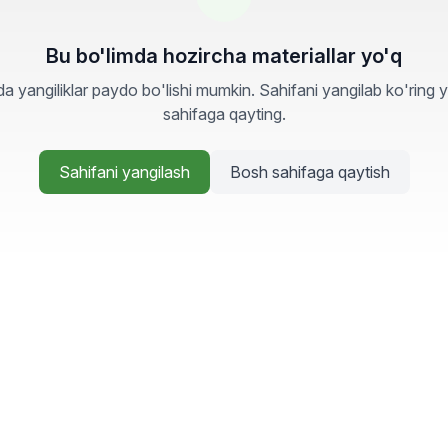
Bu bo'limda hozircha materiallar yo'q
a yangiliklar paydo bo'lishi mumkin. Sahifani yangilab ko'ring 
sahifaga qayting.
Sahifani yangilash
Bosh sahifaga qaytish