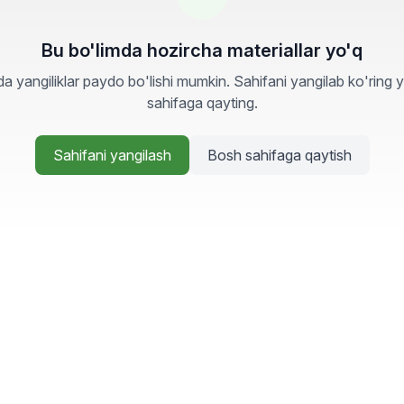
Bu bo'limda hozircha materiallar yo'q
a yangiliklar paydo bo'lishi mumkin. Sahifani yangilab ko'ring 
sahifaga qayting.
Sahifani yangilash
Bosh sahifaga qaytish