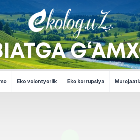
mmo
Eko volontyorlik
Eko korrupsiya
Murojaatl