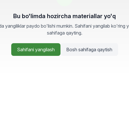
Bu bo'limda hozircha materiallar yo'q
a yangiliklar paydo bo'lishi mumkin. Sahifani yangilab ko'ring 
sahifaga qayting.
Sahifani yangilash
Bosh sahifaga qaytish