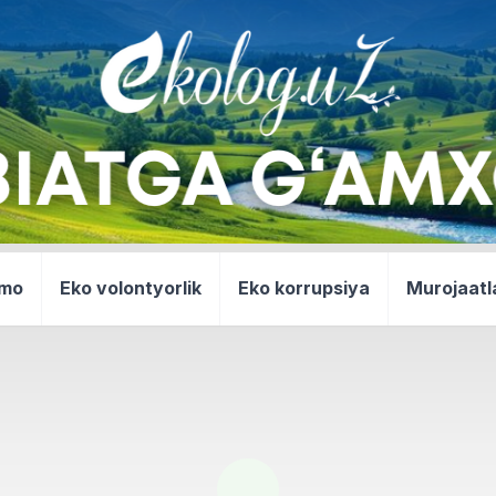
mmo
Eko volontyorlik
Eko korrupsiya
Murojaatl