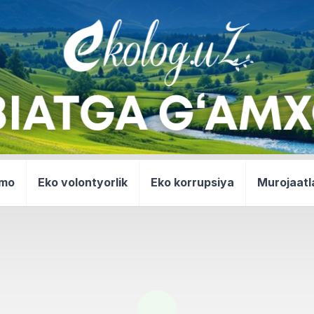
mmo
Eko volontyorlik
Eko korrupsiya
Murojaatl