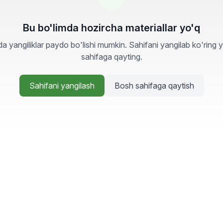
Bu bo'limda hozircha materiallar yo'q
a yangiliklar paydo bo'lishi mumkin. Sahifani yangilab ko'ring 
sahifaga qayting.
Sahifani yangilash
Bosh sahifaga qaytish