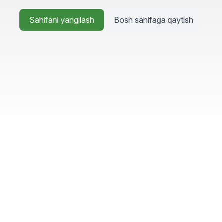
Sahifani yangilash
Bosh sahifaga qaytish