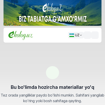
UZ
Bu bo'limda hozircha materiallar yo'q
Tez orada yangiliklar paydo bo'lishi mumkin. Sahifani yangilab
ko'ring yoki bosh sahifaga qayting.