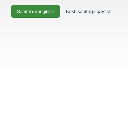
Sahifani yangilash
Bosh sahifaga qaytish