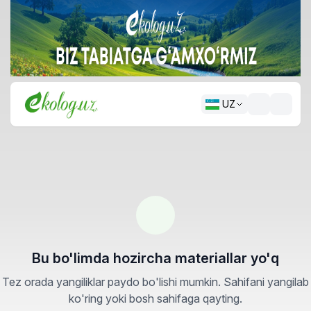
UZ
Bu bo'limda hozircha materiallar yo'q
Tez orada yangiliklar paydo bo'lishi mumkin. Sahifani yangilab
ko'ring yoki bosh sahifaga qayting.