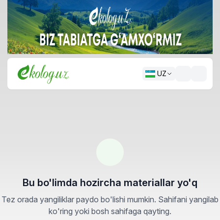
UZ
Bu bo'limda hozircha materiallar yo'q
Tez orada yangiliklar paydo bo'lishi mumkin. Sahifani yangilab
ko'ring yoki bosh sahifaga qayting.