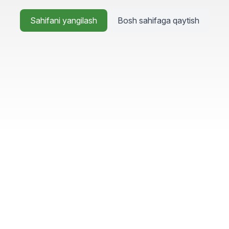
Sahifani yangilash
Bosh sahifaga qaytish