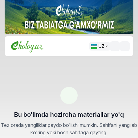
UZ
Bu bo'limda hozircha materiallar yo'q
Tez orada yangiliklar paydo bo'lishi mumkin. Sahifani yangilab
ko'ring yoki bosh sahifaga qayting.