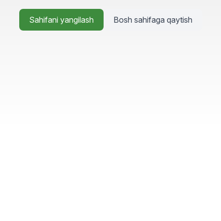
Sahifani yangilash
Bosh sahifaga qaytish