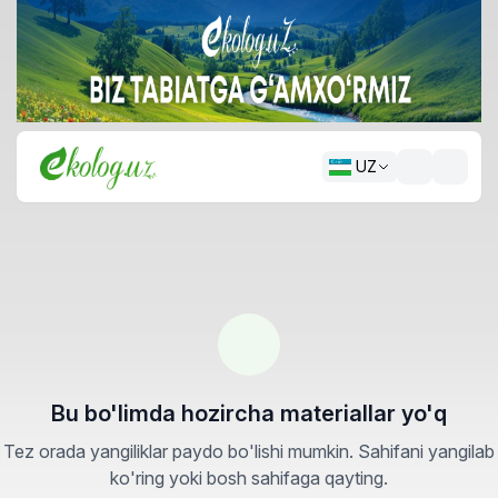
UZ
Bu bo'limda hozircha materiallar yo'q
Tez orada yangiliklar paydo bo'lishi mumkin. Sahifani yangilab
ko'ring yoki bosh sahifaga qayting.