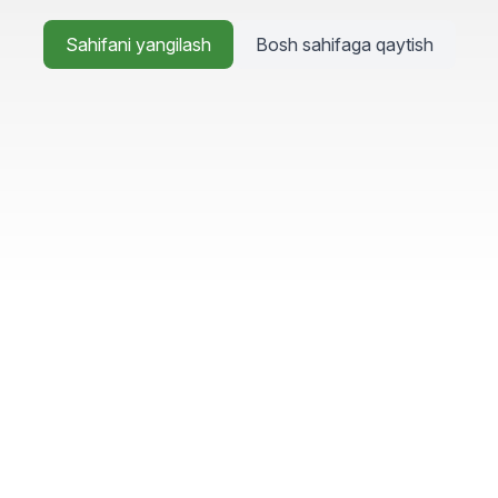
Sahifani yangilash
Bosh sahifaga qaytish