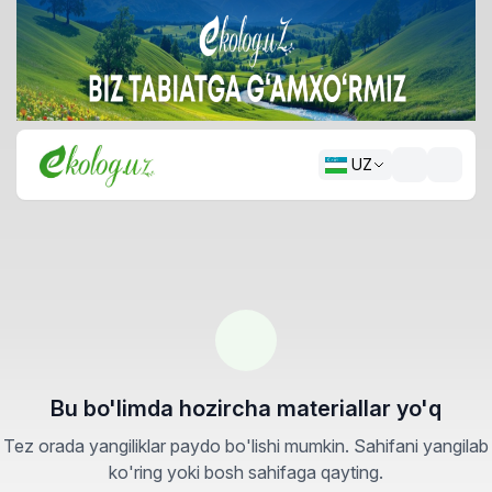
UZ
Bu bo'limda hozircha materiallar yo'q
Tez orada yangiliklar paydo bo'lishi mumkin. Sahifani yangilab
ko'ring yoki bosh sahifaga qayting.