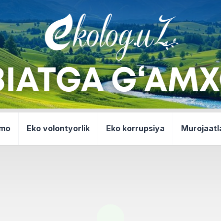
mmo
Eko volontyorlik
Eko korrupsiya
Murojaatl