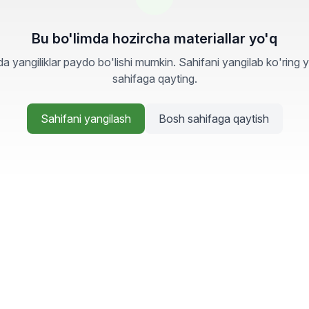
Bu bo'limda hozircha materiallar yo'q
a yangiliklar paydo bo'lishi mumkin. Sahifani yangilab ko'ring 
sahifaga qayting.
Sahifani yangilash
Bosh sahifaga qaytish