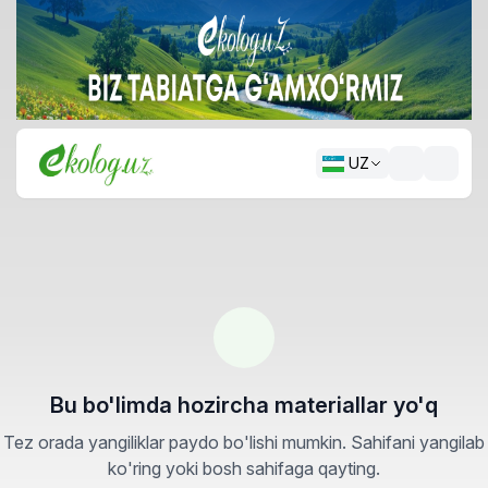
UZ
Bu bo'limda hozircha materiallar yo'q
Tez orada yangiliklar paydo bo'lishi mumkin. Sahifani yangilab
ko'ring yoki bosh sahifaga qayting.