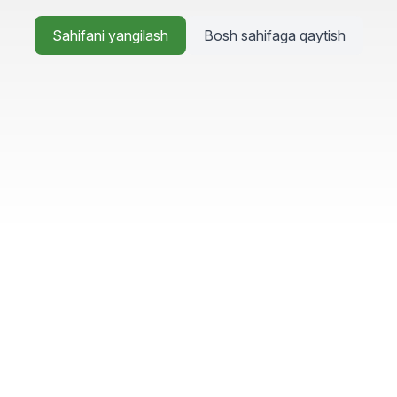
Sahifani yangilash
Bosh sahifaga qaytish