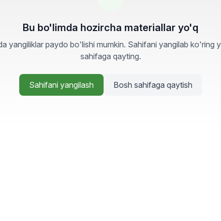
Bu bo'limda hozircha materiallar yo'q
a yangiliklar paydo bo'lishi mumkin. Sahifani yangilab ko'ring 
sahifaga qayting.
Sahifani yangilash
Bosh sahifaga qaytish