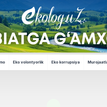
mmo
Eko volontyorlik
Eko korrupsiya
Murojaatl