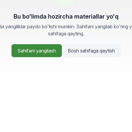
Bu bo'limda hozircha materiallar yo'q
a yangiliklar paydo bo'lishi mumkin. Sahifani yangilab ko'ring 
sahifaga qayting.
Sahifani yangilash
Bosh sahifaga qaytish