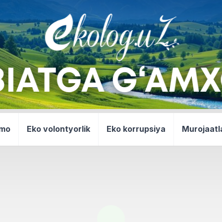
mmo
Eko volontyorlik
Eko korrupsiya
Murojaatl